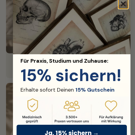
Für Praxis, Studium und Zuhause:
Edler Rahmen
15% sichern!
Hochwertiger Aluminium-Rahmen für perfektes Finish.
Erhalte sofort Deinen
15% Gutschein
Ja, 15% sichern →