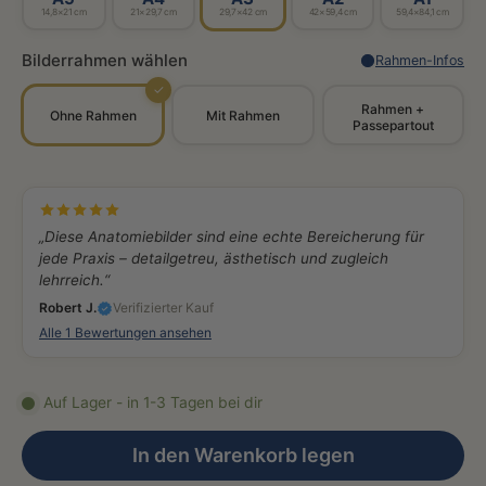
14,8×21 cm
21×29,7 cm
29,7×42 cm
42×59,4 cm
59,4×84,1 cm
Bilderrahmen wählen
Rahmen-Infos
✓
Rahmen +
Ohne Rahmen
Mit Rahmen
Passepartout
„Diese Anatomiebilder sind eine echte Bereicherung für
jede Praxis – detailgetreu, ästhetisch und zugleich
lehrreich.“
Robert J.
Verifizierter Kauf
Alle 1 Bewertungen ansehen
Auf Lager - in 1-3 Tagen bei dir
In den Warenkorb legen