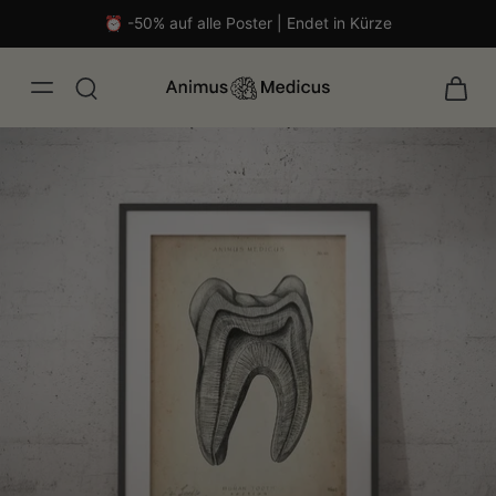
⏰ -50% auf alle Poster | Endet in Kürze
isch