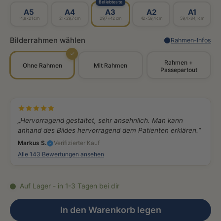
Beliebteste
A5
A4
A3
A2
A1
14,8×21 cm
21×29,7 cm
29,7×42 cm
42×59,4 cm
59,4×84,1 cm
Bilderrahmen wählen
Rahmen-Infos
✓
Rahmen +
Ohne Rahmen
Mit Rahmen
Passepartout
„Hervorragend gestaltet, sehr ansehnlich. Man kann
anhand des Bildes hervorragend dem Patienten erklären.“
Markus S.
Verifizierter Kauf
Alle 143 Bewertungen ansehen
Auf Lager - in 1-3 Tagen bei dir
In den Warenkorb legen