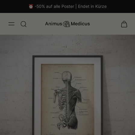
⏰ -50% auf alle Poster | Endet in Kürze
isch