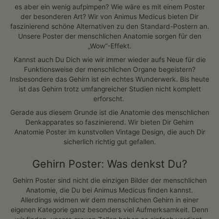
Nervenzelle Aufbau -
Die Augen Anatomie -
Chalkboard
Chalkboard
(1)
(2)
19,99€
39,99€
19,99€
39,99€