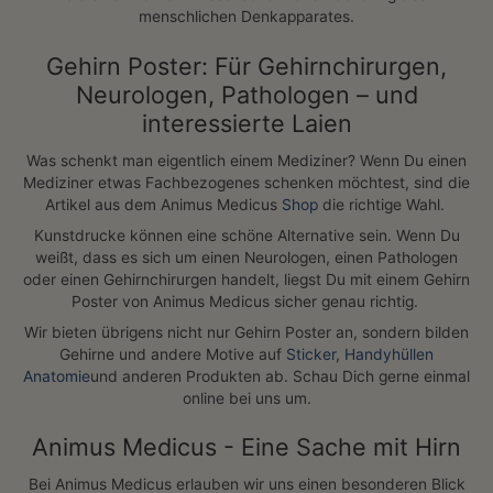
Gerade aus diesem Grunde ist die Anatomie des menschlichen
Denkapparates so faszinierend. Wir bieten Dir Gehirn
Anatomie Poster im kunstvollen Vintage Design, die auch Dir
sicherlich richtig gut gefallen.
Gehirn Poster: Was denkst Du?
Gehirn Poster sind nicht die einzigen Bilder der menschlichen
Anatomie, die Du bei Animus Medicus finden kannst.
Allerdings widmen wir dem menschlichen Gehirn in einer
eigenen Kategorie ganz besonders viel Aufmerksamkeit. Denn
wir finden, unsere grauen Zellen haben es einfach verdient,
auf schöne Art ins beste Licht gerückt zu werden.
Die meisten Menschen schrecken zurück, wenn sie mit
Aufnahmen der menschlichen Organe konfrontiert werden.
Insbesondere Gehirn Poster werden manchmal als
„abstoßend“, „schaurig“ oder gar „ekelig“ beschrieben. Das
Gehirn liegt im Verborgenen, sodass sich Nicht-Mediziner
schwer ein Bild von ihm machen können. Bedauerlicherweise
kommen wir meist nur während eines Lebensabschnittes mit
dem menschlichen Gehirn „in Berührung“. Unsere Kinder und
wir als Kind sehen/sahen Gehirne in irgendwelchen dubiosen