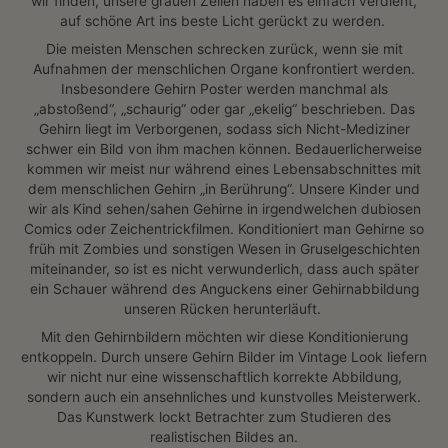
Schädelbasis Anatomie -
Chalkboard
(4)
19,99€
39,99€
Angezeigt werden 20/48
Teste ohne Risiko
Du hast 30 Tage Zeit, unsere Poster
entspannt bei dir zu Hause oder in der
Praxis wirken zu lassen.