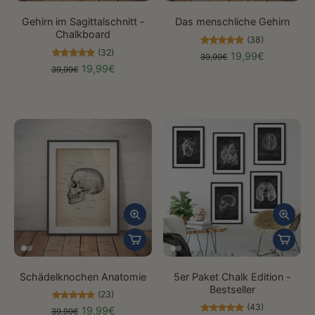
Gehirn im Sagittalschnitt -
Das menschliche Gehirn
Chalkboard
(38)
(32)
19,99€
39,99€
19,99€
39,99€
Schädelknochen Anatomie
5er Paket Chalk Edition -
Bestseller
(23)
(43)
19,99€
39,99€