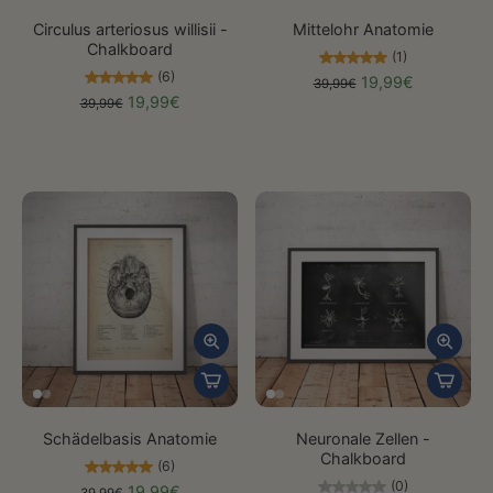
Circulus arteriosus willisii -
Mittelohr Anatomie
Chalkboard
(1)
(6)
19,99€
39,99€
19,99€
39,99€
Schädelbasis Anatomie
Neuronale Zellen -
Chalkboard
(6)
(0)
19,99€