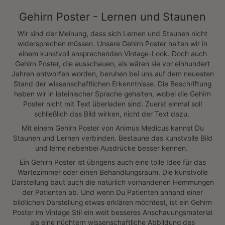
Gehirn Poster in Topqualität
von Animus Medicus
Bist Du gerade neu eingezogen uns starrst auf leere Wände?
Oder wohnst Du schon länger in Deinem Zuhause, möchtest
es aber ein wenig aufpimpen? Wie wäre es mit einem Poster
der besonderen Art? Wir von Animus Medicus bieten Dir
faszinierend schöne Alternativen zu den Standard-Postern an.
Unsere Poster der menschlichen Anatomie sorgen für den
„Wow“-Effekt.
Kannst auch Du Dich wie wir immer wieder aufs Neue für die
Funktionsweise der menschlichen Organe begeistern?
Insbesondere das Gehirn ist ein echtes Wunderwerk. Bis heute
ist das Gehirn trotz umfangreicher Studien nicht komplett
erforscht.