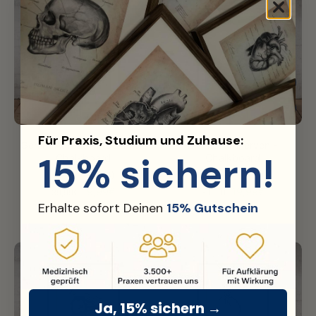
Für Praxis, Studium und Zuhause:
Gehirn Aufbau im Schnitt -
Die 12 Hirnnerven -
15% sichern!
Chalkboard
Chalkboard
(14)
(10)
19,99€
19,99€
39,99€
39,99€
Erhalte sofort Deinen
15% Gutschein
Ja, 15% sichern →