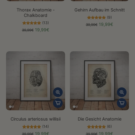
Thorax Anatomie -
Gehirn Aufbau im Schnitt
Chalkboard
(9)
(13)
19,99€
39,99€
19,99€
39,99€
Circulus arteriosus willisii
Die Gesicht Anatomie
(14)
(6)
19,99€
19,99€
39,99€
39,99€