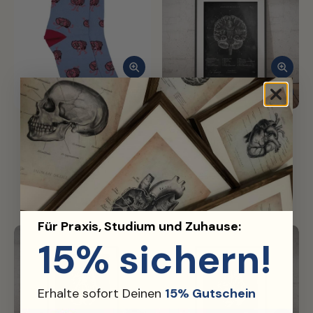
Gehirn Anatomie Socken
Gehirn Aufbau im Schnitt -
aus Bio-Baumwolle
Chalkboard
(7)
(14)
12,99€
19,99€
39,99€
Für Praxis, Studium und Zuhause:
15% sichern!
Erhalte sofort Deinen
15% Gutschein