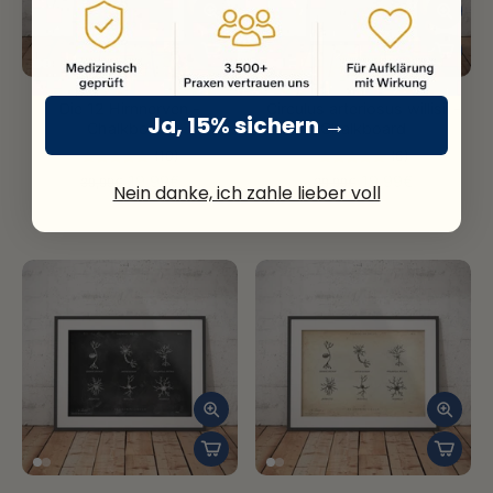
Die 12 Hirnnerven -
Circulus arteriosus willisii -
Ja, 15% sichern →
Chalkboard
Chalkboard
(10)
(6)
19,99€
19,99€
39,99€
39,99€
Nein danke, ich zahle lieber voll