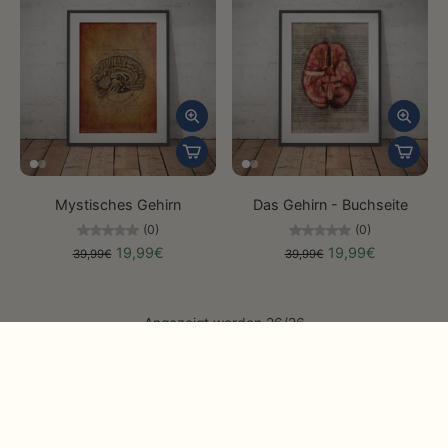
Mystisches Gehirn
Das Gehirn - Buchseite
(0)
(0)
19,99€
19,99€
39,99€
39,99€
Angezeigt werden 26/26
Teste ohne Risiko
Du hast 30 Tage Zeit, unsere Poster