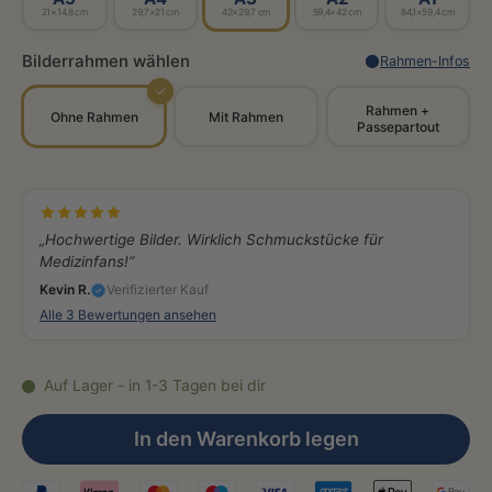
21×14,8 cm
29,7×21 cm
42×29,7 cm
59,4×42 cm
84,1×59,4 cm
Bilderrahmen wählen
Rahmen-Infos
✓
Rahmen +
Ohne Rahmen
Mit Rahmen
Passepartout
„Hochwertige Bilder. Wirklich Schmuckstücke für
Medizinfans!“
Kevin R.
Verifizierter Kauf
Alle 3 Bewertungen ansehen
Auf Lager - in 1-3 Tagen bei dir
In den Warenkorb legen