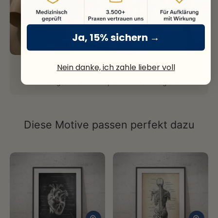
Ja, 15% sichern →
Nein danke, ich zahle lieber voll
Fine Art Print
Nachhaltiges Premium Papier mit über 300g Stärke.
Diese Motive passen perfekt dazu