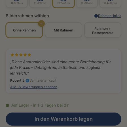
14,8×21 cm
21×29,7 cm
29,7×42 cm
42×59,4 cm
59,4×84,1 cm
Bilderrahmen wählen
Rahmen-Infos
✓
Rahmen +
Ohne Rahmen
Mit Rahmen
Passepartout
„Diese Anatomiebilder sind eine echte Bereicherung für
jede Praxis – detailgetreu, ästhetisch und zugleich
lehrreich.“
Robert J.
Verifizierter Kauf
Alle 16 Bewertungen ansehen
Auf Lager - in 1-3 Tagen bei dir
In den Warenkorb legen