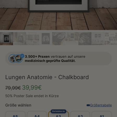
3.500+ Praxen
vertrauen auf unsere
medizinisch geprüfte Qualität.
Lungen Anatomie - Chalkboard
39,99€
79,99€
50% Poster Sale endet in Kürze
Größe wählen
Größentabelle
Beliebteste
A5
A4
A3
A2
A1