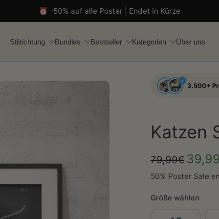
⏰ -50% auf alle Poster | Endet in Kürze
Stilrichtung
Bundles
Bestseller
Kategorien
Über uns
3.500+ P
Katzen 
39,9
79,99€
50% Poster Sale en
Größe wählen