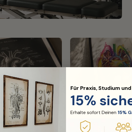
Für Praxis, Studium un
15% sich
chwertiger Druck
Edler Rahmen
Erhalte sofort Deinen
15% G
ändig, gestochen scharf
Hochwertiger Alumi
und langlebig.
Rahmen für perfektes 