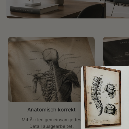
Anatomisch korrekt
Ho
Mit Ärzten gemeinsam jedes
UV-best
Detail ausgearbeitet.