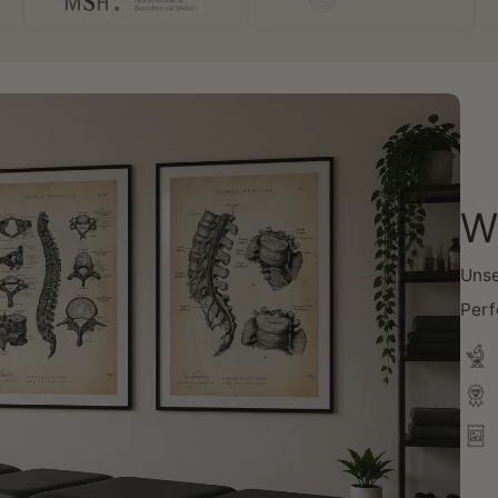
Wi
Unse
Perf