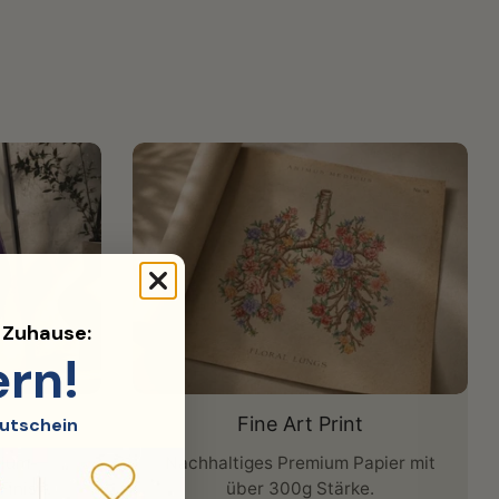
d Zuhause:
ern!
Fine Art Print
utschein
nium-
Nachhaltiges Premium Papier mit
Finish.
über 300g Stärke.