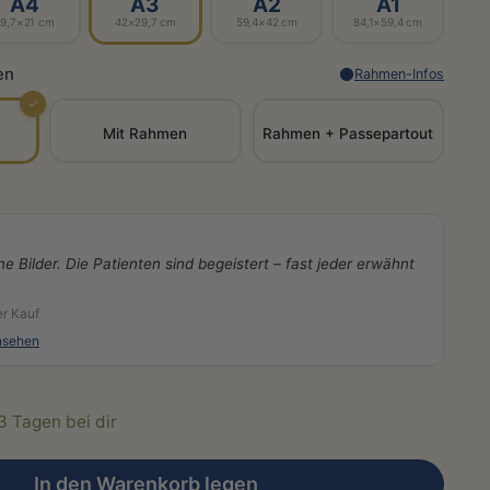
A4
A3
A2
A1
29,7×21 cm
42×29,7 cm
59,4×42 cm
84,1×59,4 cm
en
Rahmen-Infos
✓
Mit Rahmen
Rahmen + Passepartout
ne Bilder. Die Patienten sind begeistert – fast jeder erwähnt
er Kauf
nsehen
-3 Tagen bei dir
In den Warenkorb legen