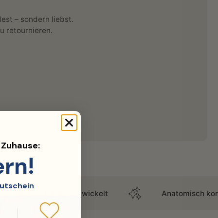
est – sondern liebst.
zu retournieren.
d Zuhause:
ern!
utschein
inern entwickelt
Anatomisch korrekt