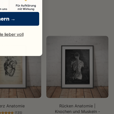
hern →
e lieber voll
öße auswählen
Größe auswählen
erz Anatomie
Rücken Anatomie |
Knochen und Muskeln -
(135)