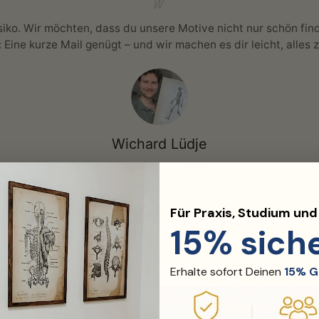
siko. Wir möchten, dass du unsere Motive nicht nur schön find
: Eine kurze Mail genügt – und wir machen es dir leicht, alles 
Wichard Lüdje
Gründer & Geschäftsführer
Für Praxis, Studium un
15% sich
Erhalte sofort Deinen
15% G
n
Einzigartige Designs
Mit Mediz