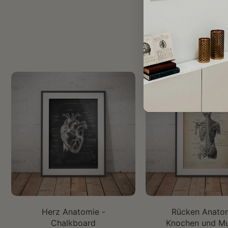
Größe auswählen
Größe auswäh
Herz Anatomie -
Rücken Anatom
Chalkboard
Knochen und Mu