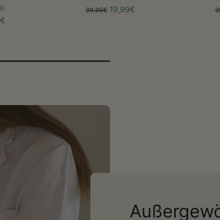
3)
19,99€
39,99€
3
9€
Außergewö