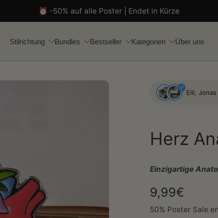
⏰ -50% auf alle Poster | Endet in Kürze
Stilrichtung
Bundles
Bestseller
Kategorien
Über uns
Elli, Jona
Herz An
Einzigartige Anat
9,99€
50% Poster Sale en