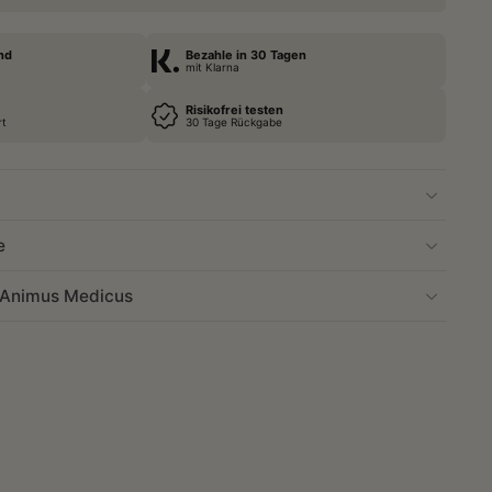
nd
Bezahle in 30 Tagen
mit Klarna
Risikofrei testen
rt
30 Tage Rückgabe
e
r Animus Medicus