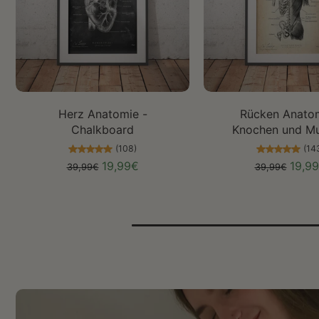
Größe auswählen
Größe auswäh
Herz Anatomie -
Rücken Anatom
Chalkboard
Knochen und Mu
(108)
(14
19,99€
19,9
39,99€
39,99€