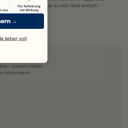
bekommst du dein Geld einfach
zurück.
hern →
e lieber voll
est – sondern liebst.
zu retournieren.