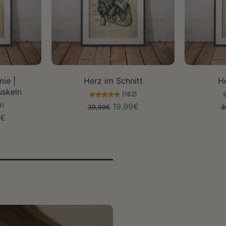
len
Größe auswählen
Gr
ie |
Herz im Schnitt
H
skeln
(162)
3)
19,99€
39,99€
3
9€