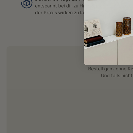
entspannt bei dir zu Hause oder in
der Praxis wirken zu lassen.
Bestell ganz ohne Ri
Und falls nicht