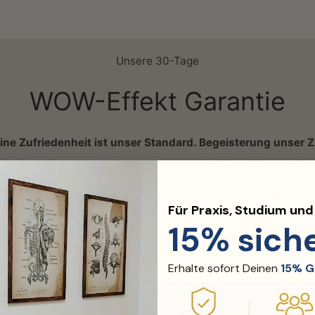
Unsere 30-Tage
WOW-Effekt Garantie
ine Zufriedenheit ist unser Standard. Begeisterung unser Zi
30 Tage Zeit, unsere Poster entspannt bei dir zu Hause oder 
s.
Innerhalb Deutschlands versenden wir deine Bestellung kost
Für Praxis, Studium un
15% sich
ld zurück!
Wenn du nicht zu 100 % happy bist, bekommst du d
Erhalte sofort Deinen
15% G
Versand? Immer gratis
Innerhalb Deutschlands versenden