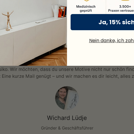
wir deine Bestellung kostenlos –
schnell & sicher.
Ja, 15% sic
Nein danke, ich zahl
siko. Wir möchten, dass du unsere Motive nicht nur schön find
: Eine kurze Mail genügt – und wir machen es dir leicht, alles 
Wichard Lüdje
Gründer & Geschäftsführer