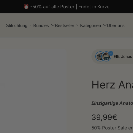
⏰ -50% auf alle Poster | Endet in Kürze
Stilrichtung
Bundles
Bestseller
Kategorien
Über uns
Elli, Jona
Herz An
Einzigartige Anat
39,99€
50% Poster Sale en