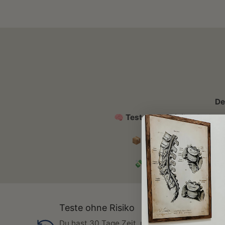
De
🧠
Teste ohne Risiko:
Du hast 
📦
Versand? Immer grati
💸
Nicht überzeugt? Ge
Teste ohne Risiko
Du hast 30 Tage Zeit, unsere Poster