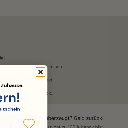
el.
in der Praxis wirken zu lassen.
enlos – schnell & sicher.
d Zuhause:
ern!
ein Geld einfach zurück.
utschein
Nicht überzeugt? Geld zurück!
Wenn du nicht zu 100 % happy bist,