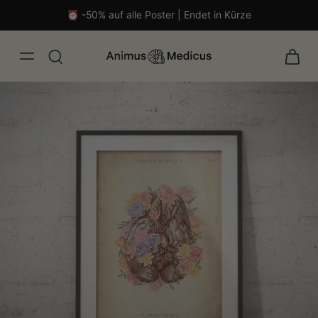
⏰ -50% auf alle Poster | Endet in Kürze
isch