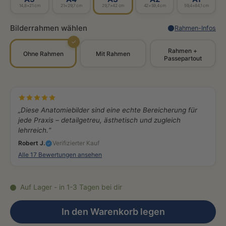
14,8×21 cm
21×29,7 cm
29,7×42 cm
42×59,4 cm
59,4×84,1 cm
Bilderrahmen wählen
Rahmen-Infos
✓
Rahmen +
Ohne Rahmen
Mit Rahmen
Passepartout
„Diese Anatomiebilder sind eine echte Bereicherung für
jede Praxis – detailgetreu, ästhetisch und zugleich
lehrreich.“
Robert J.
Verifizierter Kauf
Alle 17 Bewertungen ansehen
Auf Lager - in 1-3 Tagen bei dir
In den Warenkorb legen