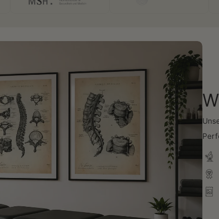
Wi
Unse
Perf