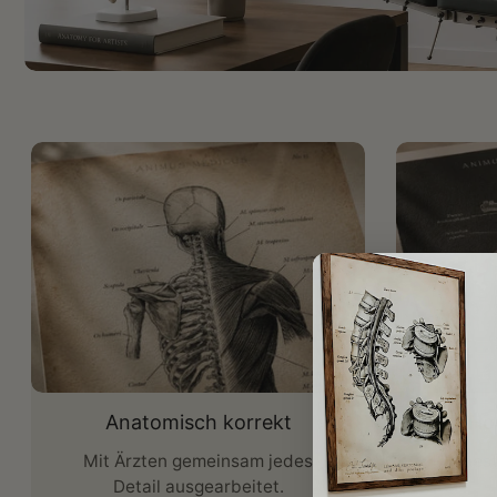
Anatomisch korrekt
Ho
Mit Ärzten gemeinsam jedes
UV-best
Detail ausgearbeitet.