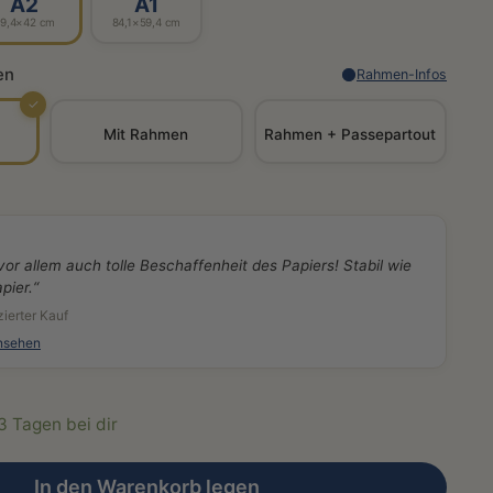
A2
A1
9,4×42 cm
84,1×59,4 cm
en
Rahmen-Infos
✓
Mit Rahmen
Rahmen + Passepartout
vor allem auch tolle Beschaffenheit des Papiers! Stabil wie
pier.“
zierter Kauf
nsehen
-3 Tagen bei dir
In den Warenkorb legen