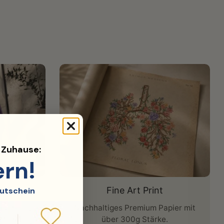
d Zuhause:
ern!
Fine Art Print
utschein
nium-
Nachhaltiges Premium Papier mit
Finish.
über 300g Stärke.