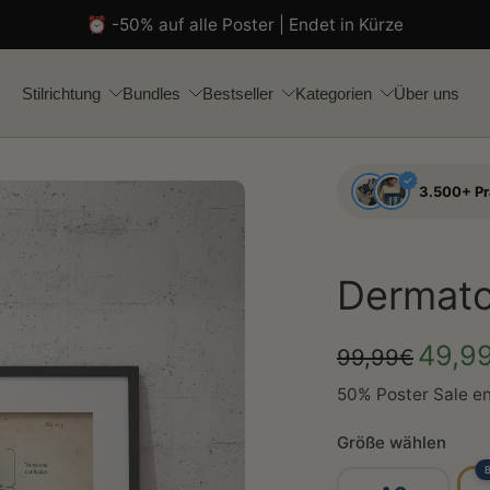
⏰ -50% auf alle Poster | Endet in Kürze
Stilrichtung
Bundles
Bestseller
Kategorien
Über uns
3.500+ P
Dermat
49,9
99,99€
50% Poster Sale en
Größe wählen
B