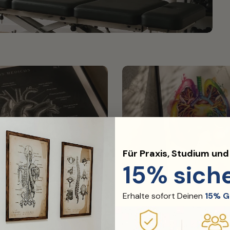
Für Praxis, Studium un
15% sich
chwertiger Druck
Edler Rahmen
Erhalte sofort Deinen
15% G
ändig, gestochen scharf
Hochwertiger Alumi
und langlebig.
Rahmen für perfektes 