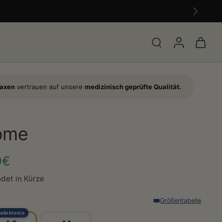
raxen
vertrauen auf unsere
medizinisch geprüfte Qualität.
ome
9€
det in Kürze
Größentabelle
eliebteste