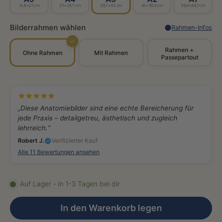
14,8×21 cm
21×29,7 cm
29,7×42 cm
42×59,4 cm
59,4×84,1 cm
Bilderrahmen wählen
Rahmen-Infos
✓
Rahmen +
Ohne Rahmen
Mit Rahmen
Passepartout
„Diese Anatomiebilder sind eine echte Bereicherung für
jede Praxis – detailgetreu, ästhetisch und zugleich
lehrreich.“
Robert J.
Verifizierter Kauf
Alle 11 Bewertungen ansehen
Auf Lager - in 1-3 Tagen bei dir
In den Warenkorb legen