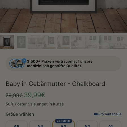
3.500+ Praxen
vertrauen auf unsere
medizinisch geprüfte Qualität.
Baby in Gebärmutter - Chalkboard
39,99€
79,99€
50% Poster Sale endet in Kürze
Größe wählen
Größentabelle
Beliebteste
A5
A4
A3
A2
A1