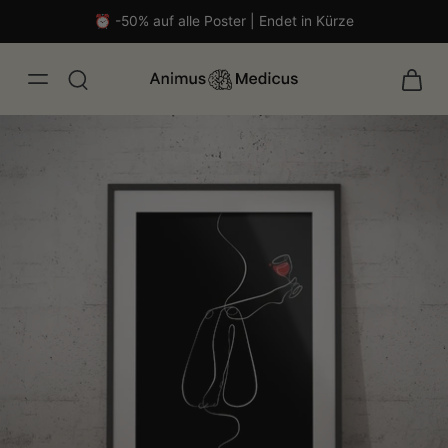
⏰ -50% auf alle Poster | Endet in Kürze
malistisch