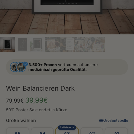
3.500+ Praxen
vertrauen auf unsere
medizinisch geprüfte Qualität.
Wein Balancieren Dark
39,99€
79,99€
50% Poster Sale endet in Kürze
Größe wählen
Größentabelle
Beliebteste
A5
A4
A3
A2
A1