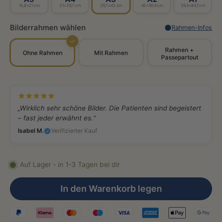
14,8×21 cm
21×29,7 cm
29,7×42 cm
42×59,4 cm
59,4×84,1 cm
Bilderrahmen wählen
Rahmen-Infos
✓
Rahmen +
Ohne Rahmen
Mit Rahmen
Passepartout
„Wirklich sehr schöne Bilder. Die Patienten sind begeistert
– fast jeder erwähnt es.“
Isabel M.
Verifizierter Kauf
Auf Lager - in 1-3 Tagen bei dir
In den Warenkorb legen