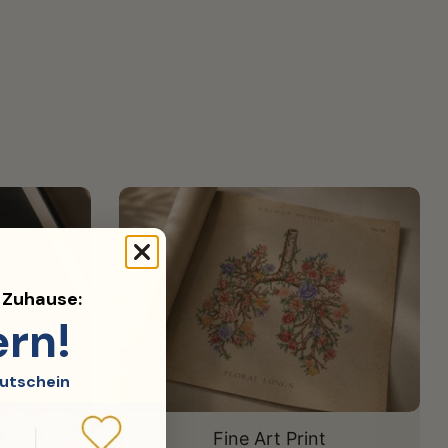
d Zuhause:
ern!
utschein
uck
Fine Art Print