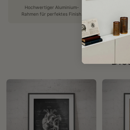
Hochwertiger Aluminium-
Mit Ä
Rahmen für perfektes Finish.
De
Die