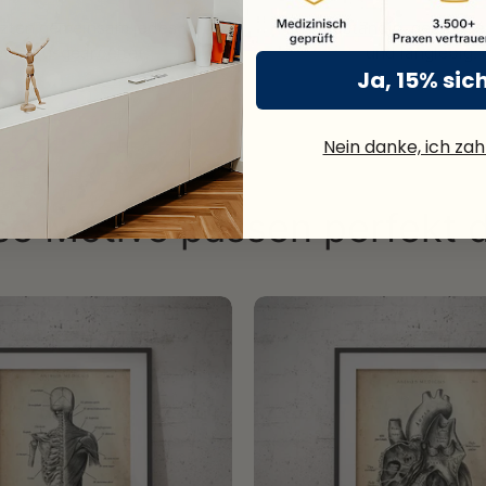
rzten gemeinsam jedes
UV-beständig, gestoche
tail ausgearbeitet.
und langlebig.
Ja, 15% sic
Nein danke, ich zahl
se Motive passen perfekt 