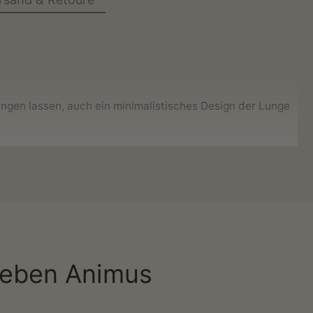
ringen lassen, auch ein minimalistisches Design der Lunge
e Situation
suchst, dann sollte dieses Kunstwerk nicht
lieben Animus