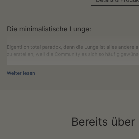
Die minimalistische Lunge:
Eigentlich total paradox, denn die Lunge ist alles andere
zu erstellen, weil die Community es sich so häufig gewüns
Genieße die Schönheit der Lunge mit dieser filigranen St
Weiter lesen
Wenn auch du ein Arzt, Student, Medizin-Fan oder eine Pf
fehlen!
Was du erhältst:
Die minimalistische Lunge in Dunkel
Bereits über
Druck auf hochwertigem Premium Papier