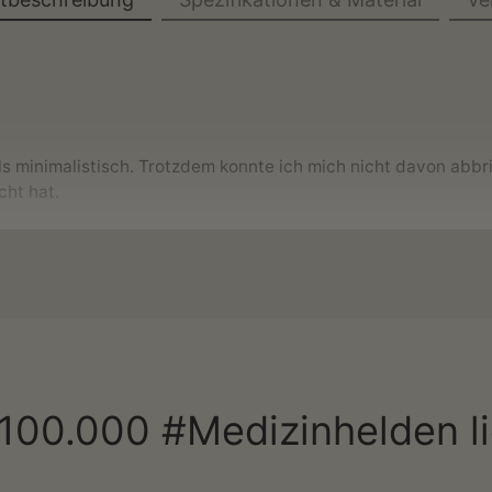
 als minimalistisch. Trotzdem konnte ich mich nicht davon abb
cht hat.
richführung und schmücke damit deine vier Wände!
legekraft bist oder du einfach
das perfekte Geschenk für jed
 100.000 #Medizinhelden 