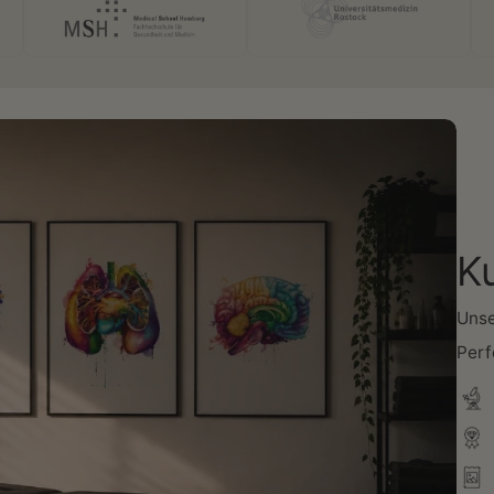
K
Unse
Perf