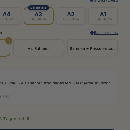
Größentabelle
Beliebteste
A4
A3
A2
A1
21×29,7 cm
29,7×42 cm
42×59,4 cm
59,4×84,1 cm
en
Rahmen-Infos
✓
Mit Rahmen
Rahmen + Passepartout
ne Bilder. Die Patienten sind begeistert – fast jeder erwähnt
er Kauf
-3 Tagen bei dir