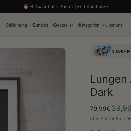
⏰ -50% auf alle Poster | Endet in Kürze
Stilrichtung
Bundles
Bestseller
Kategorien
Über uns
3.500+ P
Lungen 
Dark
39,9
79,99€
50% Poster Sale en