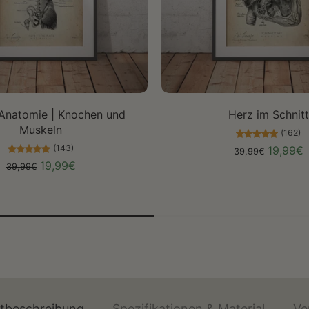
Größe auswählen
Größe auswählen
Anatomie | Knochen und
Herz im Schnitt
Muskeln
(162)
(143)
19,99€
39,99€
19,99€
39,99€
ktbeschreibung
Spezifikationen & Material
Ve