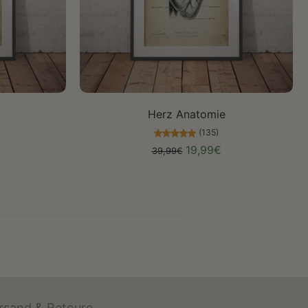
Größe auswählen
Herz Anatomie
(135)
19,99€
39,99€
rsand & Retoure