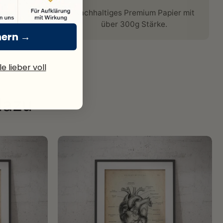
n scharf
Nachhaltiges Premium Papier mit
über 300g Stärke.
hern →
e lieber voll
dazu