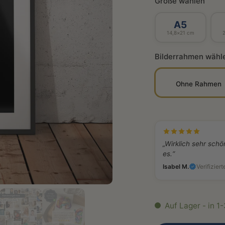
Größe wählen
A5
14,8×21 cm
Bilderrahmen wähl
Ohne Rahmen
„Wirklich sehr schö
es.“
Isabel M.
Verifiziert
Auf Lager - in 1