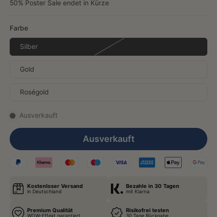
50% Poster Sale endet in Kürze
Farbe
Silber
Gold
Roségold
Ausverkauft
Ausverkauft
Kostenloser Versand
Bezahle in 30 Tagen
in Deutschland
mit Klarna
Premium Qualität
Risikofrei testen
WOW-Effekt garantiert
30 Tage Rückgabe