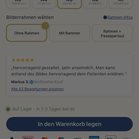
14,8×21 cm
21×29,7 cm
29,7×42 cm
42×59,4 cm
59,4×84,1 cm
Bilderrahmen wählen
Rahmen-Infos
✓
Rahmen +
Ohne Rahmen
Mit Rahmen
Passepartout
„Hervorragend gestaltet, sehr ansehnlich. Man kann
anhand des Bildes hervorragend dem Patienten erklären.“
Markus S.
Verifizierter Kauf
Alle 43 Bewertungen ansehen
Auf Lager - in 1-3 Tagen bei dir
In den Warenkorb legen