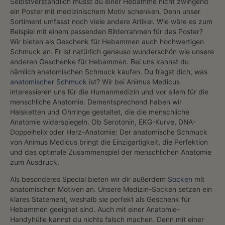
Selbstverständlich musst du einer Hebamme nicht zwingend
ein Poster mit medizinischem Motiv schenken. Denn unser
Sortiment umfasst noch viele andere Artikel. Wie wäre es zum
Beispiel mit einem passenden Bilderrahmen für das Poster?
Wir bieten als Geschenk für Hebammen auch hochwertigen
Schmuck an. Er ist natürlich genauso wunderschön wie unsere
anderen Geschenke für Hebammen. Bei uns kannst du
nämlich anatomischen Schmuck kaufen. Du fragst dich, was
anatomischer Schmuck
ist? Wir bei Animus Medicus
interessieren uns für die Humanmedizin und vor allem für die
menschliche Anatomie. Dementsprechend haben wir
Halsketten und Ohrringe gestaltet, die die menschliche
Anatomie widerspiegeln. Ob Serotonin, EKG-Kurve, DNA-
Doppelhelix oder Herz-Anatomie: Der anatomische Schmuck
von Animus Medicus bringt die Einzigartigkeit, die Perfektion
und das optimale Zusammenspiel der menschlichen Anatomie
zum Ausdruck.
Als besonderes Special bieten wir dir außerdem
Socken
mit
anatomischen Motiven an. Unsere Medizin-Socken setzen ein
klares Statement, weshalb sie perfekt als Geschenk für
Hebammen geeignet sind. Auch mit einer Anatomie-
Handyhülle kannst du nichts falsch machen. Denn mit einer