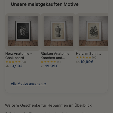
Unsere meistgekauften Motive
Herz Anatomie -
Rücken Anatomie |
Herz im Schnitt
Chalkboard
Knochen und
★★★★★
162
19,99€
★★★★★
108
Muskeln
★★★★★
143
ab
19,99€
19,99€
ab
ab
Alle Motive ansehen →
Weitere Geschenke für Hebammen im Überblick