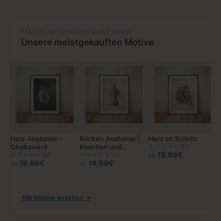
BELIEBT BEI UNSEREN KUND:INNEN
Unsere meistgekauften Motive
Herz Anatomie -
Rücken Anatomie |
Herz im Schnitt
Chalkboard
Knochen und
★★★★★
162
19,99€
★★★★★
108
Muskeln
★★★★★
143
ab
19,99€
19,99€
ab
ab
Alle Motive ansehen →