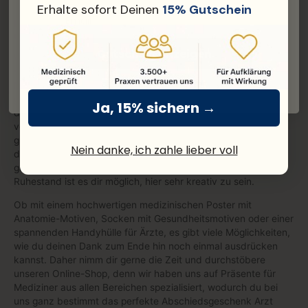
Erhalte sofort Deinen
15% Gutschein
Email
Ein Abschiedsgeschenk für den Arzt zeugt von Vertrauen
und Dankbarkeit
Gutschein anzeigen
Wenn der Arzt in den Ruhestand geht, dann schaust du
sicherlich auch mit etwas Wehmut in die Vergangenheit. Ein
Ich möchte keine Poster!
Mensch, der sich gefühlt immer um deine Gesundheit
gekümmert hat und vielleicht auch in schweren Zeiten an
Ja, 15% sichern →
deiner Seite war, scheidet nun aus dem Dienst aus und
verlässt somit auch deine Lebenswelt. Es ist in der Tat eine
gute Gelegenheit, mit einem Abschiedsgeschenk für den Arzt
Nein danke, ich zahle lieber voll
dein Wohlwollen und deine Dankbarkeit zu zeigen. Durch die
große Auswahl an potenziellen Präsenten für den ärztlichen
Ruhestand ist es dir möglich, hier sehr kreativ zu sein.
Ob mit einem hochwertigen medizinischen Poster mit
Anatomie-Motiven, Socken mit Gesundheitsmotiven oder einer
spannenden Handyhülle für Ärzte, es gibt viele Möglichkeiten,
wie du deinen Dank zum Ende hin noch einmal ausdrücken
kannst. Daher nimm dir gerne die Zeit und durchstöbere
unseren Online-Shop, denn wir haben uns auf Präsente für
Mediziner aus allen Bereichen spezialisiert, wodurch du bei
uns ganz bestimmt das perfekte Abschiedsgeschenk Arzt