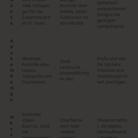
ästhetisch
a
viele Vorlagen,
Kontrolle über
ansprechende
n
gut für die
Details, beste
Designs mit
v
Zusammenarb
Funktionen im
geringem
a
eit im Team.
Abo-Modell.
Lernaufwand.
A
d
o
b
Maximale
Profis und alle,
Steile
e
Kontrolle über
die höchste
Lernkurve,
In
Layout,
Präzision und
kostenpflichtig
D
Typografie und
Gestaltungsfrei
im Abo.
e
Druckdaten.
heit benötigen.
si
g
n
Kostenlos
In
(Open
Oberfläche
Wissenschaftle
k
Source), stark
wirkt teils
r, die eigene,
s
bei
veraltet,
hochauflösend
c
Vektorgrafiken
weniger
e Grafiken