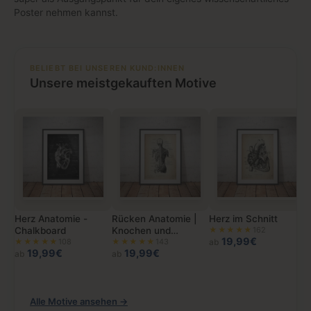
Poster nehmen kannst.
BELIEBT BEI UNSEREN KUND:INNEN
Unsere meistgekauften Motive
Herz Anatomie -
Rücken Anatomie |
Herz im Schnitt
Chalkboard
Knochen und
★★★★★
162
19,99€
★★★★★
108
Muskeln
★★★★★
143
ab
19,99€
19,99€
ab
ab
Alle Motive ansehen →