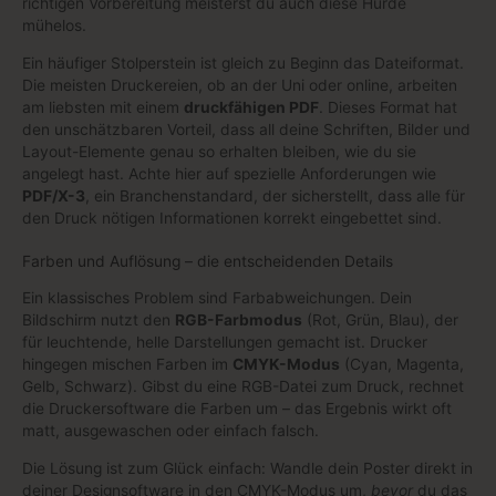
richtigen Vorbereitung meisterst du auch diese Hürde
mühelos.
Ein häufiger Stolperstein ist gleich zu Beginn das Dateiformat.
Die meisten Druckereien, ob an der Uni oder online, arbeiten
am liebsten mit einem
druckfähigen PDF
. Dieses Format hat
den unschätzbaren Vorteil, dass all deine Schriften, Bilder und
Layout-Elemente genau so erhalten bleiben, wie du sie
angelegt hast. Achte hier auf spezielle Anforderungen wie
PDF/X-3
, ein Branchenstandard, der sicherstellt, dass alle für
den Druck nötigen Informationen korrekt eingebettet sind.
Farben und Auflösung – die entscheidenden Details
Ein klassisches Problem sind Farbabweichungen. Dein
Bildschirm nutzt den
RGB-Farbmodus
(Rot, Grün, Blau), der
für leuchtende, helle Darstellungen gemacht ist. Drucker
hingegen mischen Farben im
CMYK-Modus
(Cyan, Magenta,
Gelb, Schwarz). Gibst du eine RGB-Datei zum Druck, rechnet
die Druckersoftware die Farben um – das Ergebnis wirkt oft
matt, ausgewaschen oder einfach falsch.
Die Lösung ist zum Glück einfach: Wandle dein Poster direkt in
deiner Designsoftware in den CMYK-Modus um,
bevor
du das