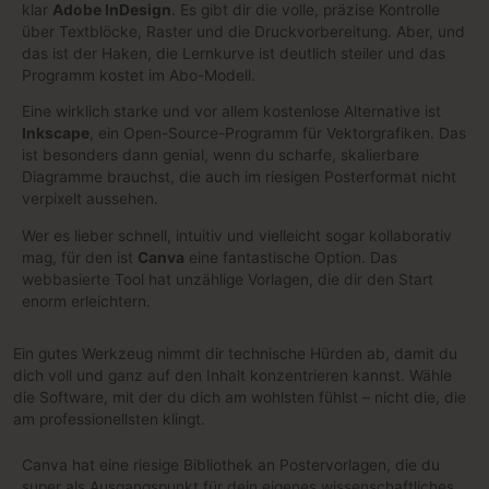
klar
Adobe InDesign
. Es gibt dir die volle, präzise Kontrolle
über Textblöcke, Raster und die Druckvorbereitung. Aber, und
das ist der Haken, die Lernkurve ist deutlich steiler und das
Programm kostet im Abo-Modell.
Eine wirklich starke und vor allem kostenlose Alternative ist
Inkscape
, ein Open-Source-Programm für Vektorgrafiken. Das
ist besonders dann genial, wenn du scharfe, skalierbare
Diagramme brauchst, die auch im riesigen Posterformat nicht
verpixelt aussehen.
Wer es lieber schnell, intuitiv und vielleicht sogar kollaborativ
mag, für den ist
Canva
eine fantastische Option. Das
webbasierte Tool hat unzählige Vorlagen, die dir den Start
enorm erleichtern.
Ein gutes Werkzeug nimmt dir technische Hürden ab, damit du
dich voll und ganz auf den Inhalt konzentrieren kannst. Wähle
die Software, mit der du dich am wohlsten fühlst – nicht die, die
am professionellsten klingt.
Canva hat eine riesige Bibliothek an Postervorlagen, die du
super als Ausgangspunkt für dein eigenes wissenschaftliches