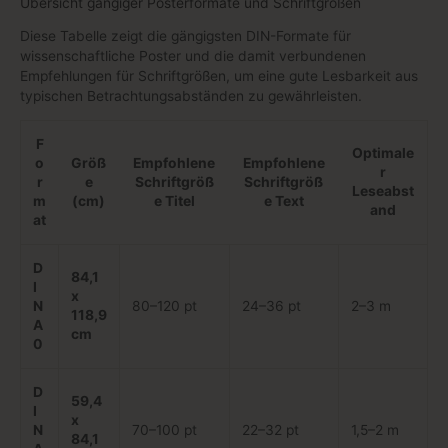
Übersicht gängiger Posterformate und Schriftgrößen
Diese Tabelle zeigt die gängigsten DIN-Formate für
wissenschaftliche Poster und die damit verbundenen
Empfehlungen für Schriftgrößen, um eine gute Lesbarkeit aus
typischen Betrachtungsabständen zu gewährleisten.
F
Optimale
o
Größ
Empfohlene
Empfohlene
r
r
e
Schriftgröß
Schriftgröß
Leseabst
m
(cm)
e Titel
e Text
and
at
D
84,1
I
x
N
80–120 pt
24–36 pt
2–3 m
118,9
A
cm
0
D
59,4
I
x
N
70–100 pt
22–32 pt
1,5–2 m
84,1