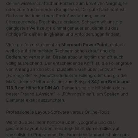
deines wissenschaftlichen Posters zum kreativen Vergnügen
oder zum frustrierenden Kampf wird. Die gute Nachricht ist:
Du brauchst keine teure Profi-Ausstattung, um ein
überzeugendes Ergebnis zu erzielen. Schauen wir uns die
gängigsten Werkzeuge einmal genauer an, damit du das
richtige für deine Fähigkeiten und Anforderungen findest.
Viele greifen erst einmal zu
Microsoft PowerPoint
, einfach
weil es auf den meisten Rechnern schon drauf und die
Bedienung vertraut ist. Das ist absolut legitim und oft auch
völlig ausreichend. Der entscheidende Kniff ist, die Foliengröße
von Anfang an korrekt einzustellen. Geh über „Entwurf“ ->
„Foliengröße“ -> „Benutzerdefinierte Foliengröße“ und gib die
Maße deines Zielformats ein, zum Beispiel
84,1 cm Breite und
118,9 cm Höhe für DIN A0
. Danach sind die Hilfslinien dein
bester Freund („Ansicht“ -> „Führungslinien“), um Spalten und
Elemente exakt auszurichten.
Professionelle Layout-Software versus Online-Tools
Wenn du aber mehr Kontrolle über Typografie und das
gesamte Layout haben möchtest, lohnt sich ein Blick auf
spezialisierte Programme. Der Branchenstandard ist hier ganz