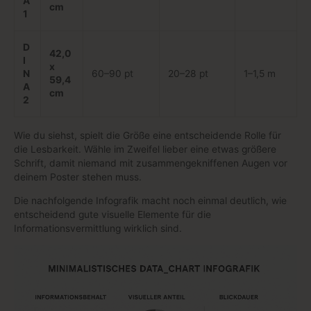
A
cm
1
D
42,0
I
x
N
60–90 pt
20–28 pt
1–1,5 m
59,4
A
cm
2
Wie du siehst, spielt die Größe eine entscheidende Rolle für
die Lesbarkeit. Wähle im Zweifel lieber eine etwas größere
Schrift, damit niemand mit zusammengekniffenen Augen vor
deinem Poster stehen muss.
Die nachfolgende Infografik macht noch einmal deutlich, wie
entscheidend gute visuelle Elemente für die
Informationsvermittlung wirklich sind.