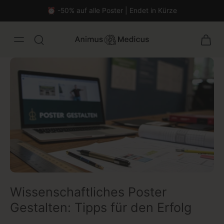
⏰ -50% auf alle Poster | Endet in Kürze
Wissenschaftliches Poster
malistisch
Gestalten: Tipps für den Erfolg