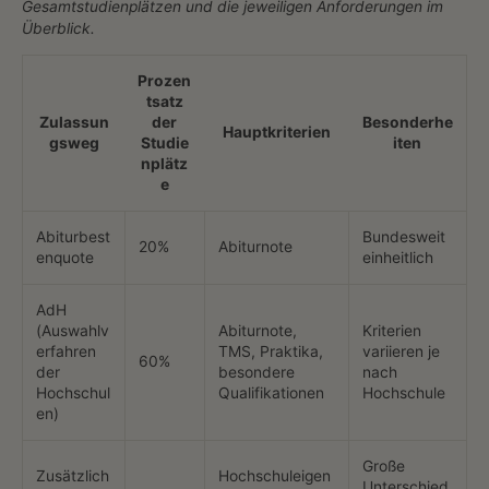
Gesamtstudienplätzen und die jeweiligen Anforderungen im
Überblick.
Prozen
tsatz
Zulassun
der
Besonderhe
Hauptkriterien
gsweg
Studie
iten
nplätz
e
Abiturbest
Bundesweit
20%
Abiturnote
enquote
einheitlich
AdH
(Auswahlv
Abiturnote,
Kriterien
erfahren
TMS, Praktika,
variieren je
60%
der
besondere
nach
Hochschul
Qualifikationen
Hochschule
en)
Große
Zusätzlich
Hochschuleigen
Unterschied