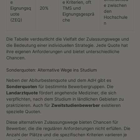
e
e Kriterien, oft
e zwischen
Eignungsq
20%
TMS und
den
uote
Eignungsgesprä
Hochschule
(ZEQ)
che
n
Die Tabelle verdeutlicht die Vielfalt der Zulassungswege und
die Bedeutung einer individuellen Strategie. Jede Quote hat
ihre eigenen Anforderungen und bietet unterschiedliche
Chancen.
Sonderquoten: Alternative Wege ins Studium
Neben der Abiturbestenquote und dem AdH gibt es
Sonderquoten
für bestimmte Bewerbergruppen. Die
Landarztquote
fördert angehende Mediziner, die sich
verpflichten, nach dem Studium in ländlichen Gebieten zu
praktizieren. Auch für
Zweitstudienbewerber
existieren
spezielle Quoten.
Diese alternativen Zulassungswege bieten Chancen für
Bewerber, die die regulären Anforderungen nicht erfüllen. Die
Anzahl der Plätze und die spezifischen Kriterien variieren je