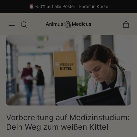
⏰ -50% auf alle Poster | Endet in Kürze
Vorbereitung auf Medizinstudium:
malistisch
Dein Weg zum weißen Kittel