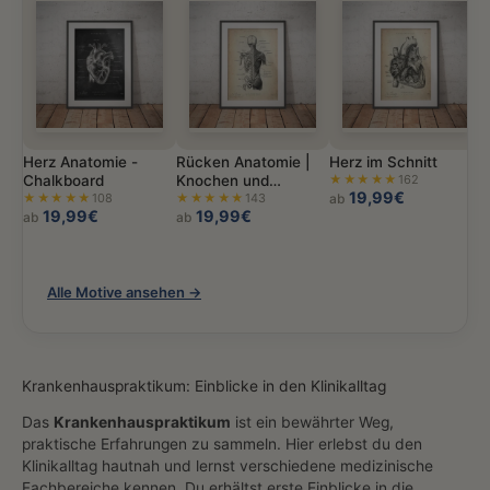
Herz Anatomie -
Rücken Anatomie |
Herz im Schnitt
Chalkboard
Knochen und
★★★★★
162
19,99€
★★★★★
108
Muskeln
★★★★★
143
ab
19,99€
19,99€
ab
ab
Alle Motive ansehen →
Krankenhauspraktikum: Einblicke in den Klinikalltag
Das
Krankenhauspraktikum
ist ein bewährter Weg,
praktische Erfahrungen zu sammeln. Hier erlebst du den
Klinikalltag hautnah und lernst verschiedene medizinische
Fachbereiche kennen. Du erhältst erste Einblicke in die