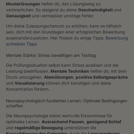
Musterlösungen
helfen dir, den Lösungsweg zu
verinnerlichen. So steigerst du deine
Geschwindigkeit
und
Genauigkeit
und vermeidest unnötige Fehler.
Um deine Zulassungschancen zu erhöhen, kann es hilfreich
sein, dich mit den Grundlagen einer erfolgreichen Bewerbung
auseinanderzusetzen. Hier findest du einige Tipps:
Bewerbung
schreiben Tipps
Mentale Stärke: Stress bewältigen am Testtag
Die Prüfungssituation selbst kann Stress auslösen und die
Leistung beeinflussen.
Mentale Techniken
helfen dir, mit dem
Druck umzugehen.
Atemübungen
,
positive Selbstgespräche
und
Visualisierung
können dich beruhigen und deine
Konzentration fördern.
Neuropsychologisch fundiertes Lernen: Optimale Bedingungen
schaffen
Die Neuropsychologie bietet wertvolle Erkenntnisse für
optimales Lernen.
Ausreichend Pausen
,
genügend Schlaf
und
regelmäßige Bewegung
unterstützen die
Konsolidierung des Gelernten
. Auch die
Lernumgebung