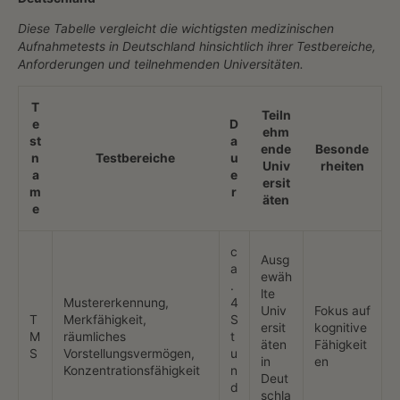
Diese Tabelle vergleicht die wichtigsten medizinischen
Aufnahmetests in Deutschland hinsichtlich ihrer Testbereiche,
Anforderungen und teilnehmenden Universitäten.
T
Teiln
e
D
ehm
st
a
ende
Besonde
n
Testbereiche
u
Univ
rheiten
a
e
ersit
m
r
äten
e
c
Ausg
a
ewäh
.
lte
Mustererkennung,
4
Univ
Fokus auf
T
Merkfähigkeit,
S
ersit
kognitive
M
räumliches
t
äten
Fähigkeit
S
Vorstellungsvermögen,
u
in
en
Konzentrationsfähigkeit
n
Deut
d
schla