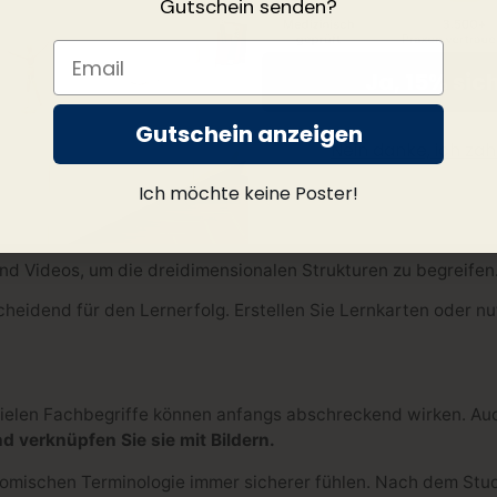
Gutschein senden?
Kopf, Hals und Neuroanatomie
. Weitere Informationen finden 
Email
Ja, 15% sic
die Neuroanatomie:
Gutschein anzeigen
Nein danke, ich zahl
 Hirnregionen und ihre Lage zueinander kennen. Stellen Sie s
Ich möchte keine Poster!
 mit ihren Funktionen. Welche Aufgaben hat der Hippocampus
d Videos, um die dreidimensionalen Strukturen zu begreifen. 
heidend für den Lernerfolg. Erstellen Sie Lernkarten oder nu
elen Fachbegriffe können anfangs abschreckend wirken. Auch h
nd verknüpfen Sie sie mit Bildern.
omischen Terminologie immer sicherer fühlen. Nach dem Studi