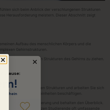
fühlen sich beim Anblick der verschlungenen Strukturen
iese Herausforderung meistern. Dieser Abschnitt zeigt
lgemeinen Aufbau des menschlichen Körpers und die
omplexen Gehirnstrukturen.
chen Strukturen und den Strukturen des Gehirns zu ziehen.
d Zuhause:
ern!
stattdessen mit den großen Strukturen und arbeiten Sie sich
utschein
bevor Sie sich mit den Feinheiten beschäftigen.
ermeiden Sie Überforderung und behalten den Überblick.
ern. In Deutschland nutzen Studierende oft umfassende