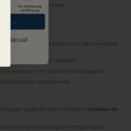
Sie hier:
Anatomie Grundlagen
.
hern →
e lieber voll
ich das Gehirn wie eine Landkarte vor, die Sie nach und
? Welche Rolle spielt der Thalamus?
Das verbessert Ihre räumliche Vorstellungskraft.
tzen Sie digitale Lernprogramme.
ier gilt: Lernen Sie Schritt für Schritt.
Schreiben Sie
um ist die Karriereplanung ein wichtiger Aspekt.