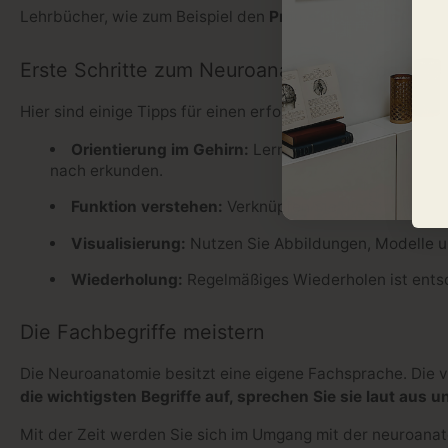
Lehrbücher, wie zum Beispiel den
Prometheus LernAtlas 
Erste Schritte zum Neuroanatomie-Experten
Hier sind einige Tipps für einen erfolgreichen Einstieg in 
Orientierung im Gehirn:
Lernen Sie die wichtigsten
nach erkunden.
Funktion verstehen:
Verknüpfen Sie die Strukturen
Visualisierung:
Nutzen Sie Abbildungen, Modelle un
Wiederholung:
Regelmäßiges Wiederholen ist entsc
Die Fachbegriffe meistern
Die Neuroanatomie besitzt eine eigene Fachsprache. Die vi
die wichtigsten Begriffe auf, sprechen Sie sie laut aus u
Mit der Zeit werden Sie sich im Umgang mit der neuroanat