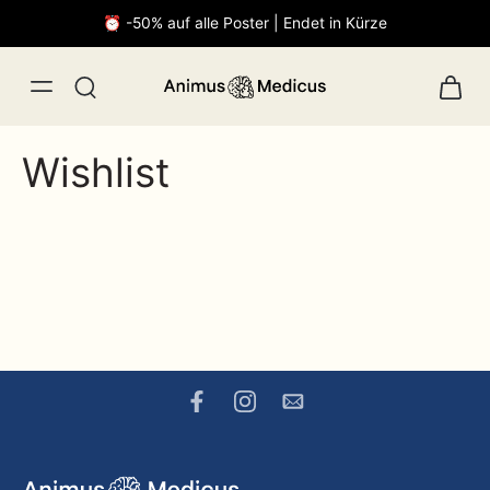
⏰ -50% auf alle Poster | Endet in Kürze
Wishlist
malistisch