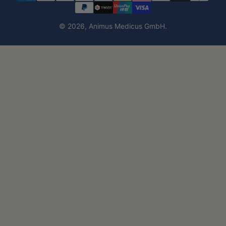
Brauchst Du ein Angebot für eine größere Praxis?
→ Sehr gerne! Kontaktiere uns einfach für individuelle B2B-
Konditionen.
© 2026,
Animus Medicus GmbH
.