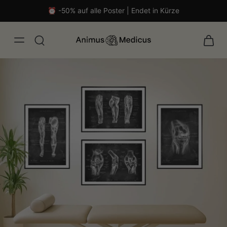
⏰ -50% auf alle Poster | Endet in Kürze
isch