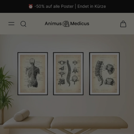
⏰ -50% auf alle Poster | Endet in Kürze
isch