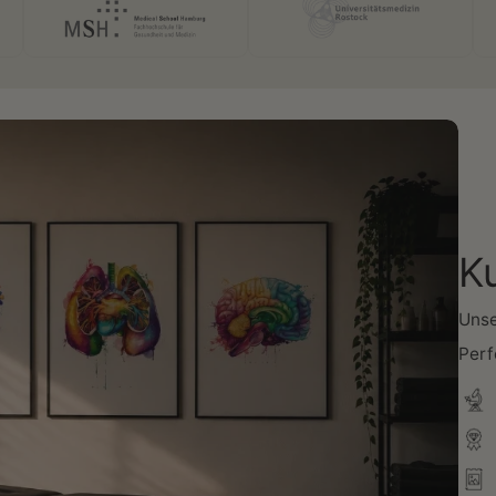
K
Unse
Perf