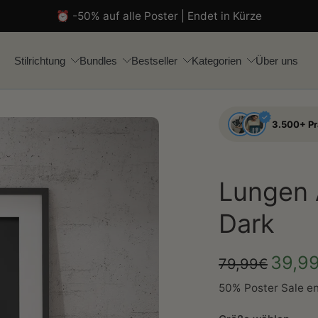
⏰ -50% auf alle Poster | Endet in Kürze
Stilrichtung
Bundles
Bestseller
Kategorien
Über uns
3.500+ P
Lungen 
Dark
39,9
79,99€
50% Poster Sale en