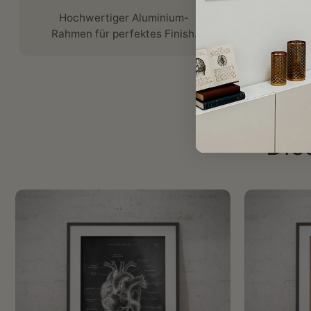
Hochwertiger Aluminium-
Mit Ä
Rahmen für perfektes Finish.
De
Die