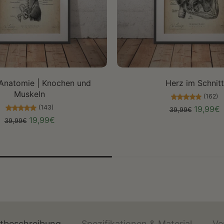
Größe auswählen
Größe auswählen
Anatomie | Knochen und
Herz im Schnitt
Muskeln
(162)
(143)
19,99€
39,99€
19,99€
39,99€
ktbeschreibung
Spezifikationen & Material
Ve