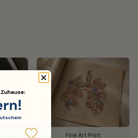
d Zuhause:
ern!
utschein
uck
Fine Art Print