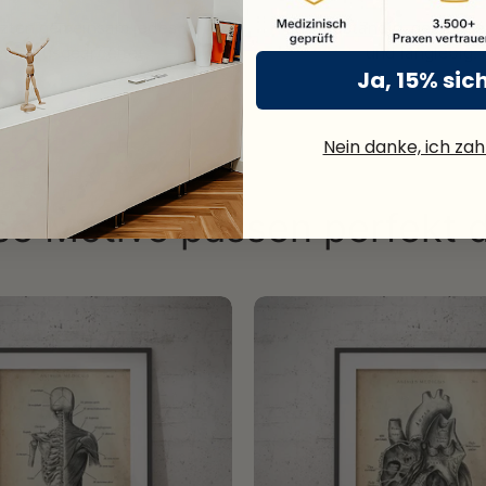
rzten gemeinsam jedes
UV-beständig, gestoche
tail ausgearbeitet.
und langlebig.
Ja, 15% sic
Nein danke, ich zahl
se Motive passen perfekt 