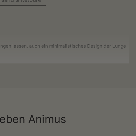
ringen lassen, auch ein minimalistisches Design der Lunge
e Situation
suchst, dann sollte dieses Kunstwerk nicht
lieben Animus