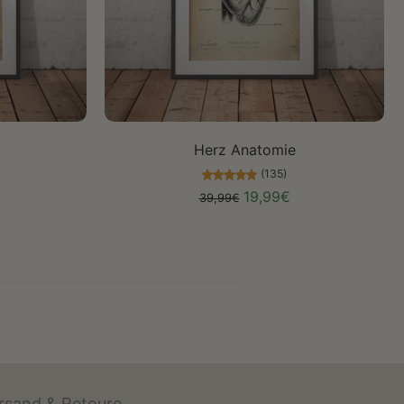
Größe auswählen
Herz Anatomie
(135)
19,99€
39,99€
rsand & Retoure