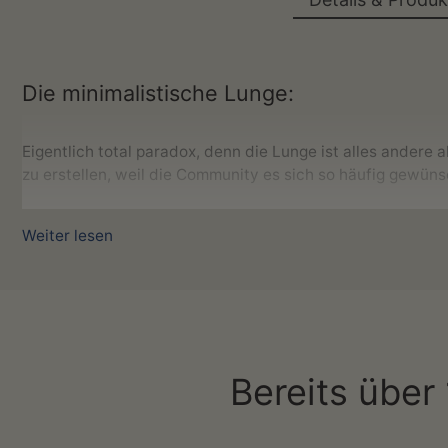
Die minimalistische Lunge:
Eigentlich total paradox, denn die Lunge ist alles andere
zu erstellen, weil die Community es sich so häufig gewüns
Genieße die Schönheit der Lunge mit dieser filigranen St
Weiter lesen
Wenn auch du ein Arzt, Student, Medizin-Fan oder eine Pf
fehlen!
Was du erhältst:
Die minimalistische Lunge in Dunkel
Bereits über
Druck auf hochwertigem Premium Papier