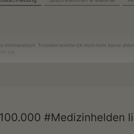
 als minimalistisch. Trotzdem konnte ich mich nicht davon abb
cht hat.
richführung und schmücke damit deine vier Wände!
legekraft bist oder du einfach
das perfekte Geschenk für jed
 100.000 #Medizinhelden 