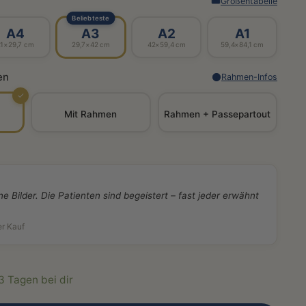
Größentabelle
Beliebteste
A4
A3
A2
A1
21×29,7 cm
29,7×42 cm
42×59,4 cm
59,4×84,1 cm
en
Rahmen-Infos
✓
Mit Rahmen
Rahmen + Passepartout
ne Bilder. Die Patienten sind begeistert – fast jeder erwähnt
er Kauf
-3 Tagen bei dir