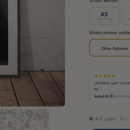
Größe wählen
A5
14,8×21 cm
Bilderrahmen wähl
Ohne Rahmen
„Wirklich sehr schö
es.“
Isabel M.
Verifiziert
Auf Lager - in 1