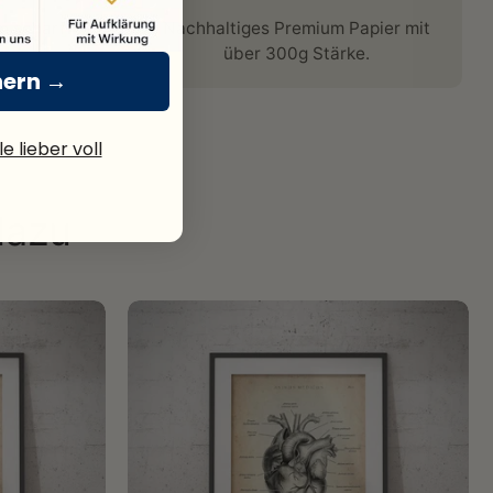
n scharf
Nachhaltiges Premium Papier mit
über 300g Stärke.
hern →
e lieber voll
dazu