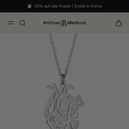
⏰ -50% auf alle Poster | Endet in Kürze
malistisch