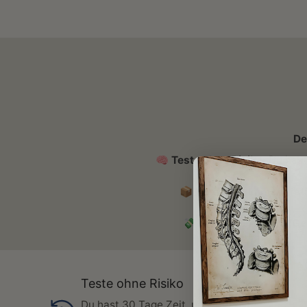
De
🧠
Teste ohne Risiko:
Du hast 
📦
Versand? Immer grati
💸
Nicht überzeugt? Ge
Teste ohne Risiko
Du hast 30 Tage Zeit, unsere Poster