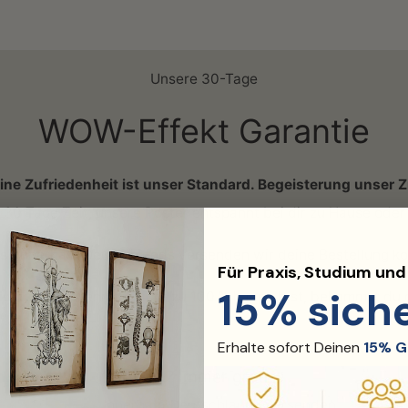
Unsere 30-Tage
WOW-Effekt Garantie
ine Zufriedenheit ist unser Standard. Begeisterung unser Zi
30 Tage Zeit, unsere Poster entspannt bei dir zu Hause oder 
s.
Innerhalb Deutschlands versenden wir deine Bestellung kost
Für Praxis, Studium un
15% sich
ld zurück!
Wenn du nicht zu 100 % happy bist, bekommst du d
Erhalte sofort Deinen
15% G
Versand? Immer gratis
Innerhalb Deutschlands versenden