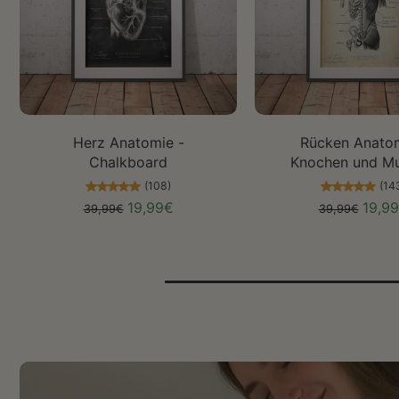
Größe auswählen
Größe auswäh
Herz Anatomie -
Rücken Anatom
Chalkboard
Knochen und Mu
(108)
(14
19,99€
19,9
39,99€
39,99€