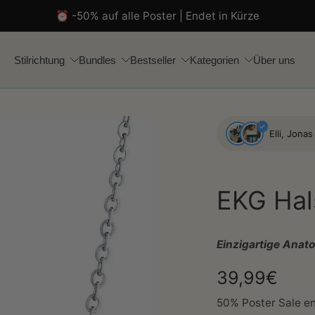
⏰ -50% auf alle Poster | Endet in Kürze
Stilrichtung
Bundles
Bestseller
Kategorien
Über uns
Elli, Jona
EKG Hal
Einzigartige Anat
39,99€
50% Poster Sale en