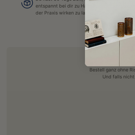
entspannt bei dir zu Hause oder in
der Praxis wirken zu lassen.
Bestell ganz ohne Ri
Und falls nicht