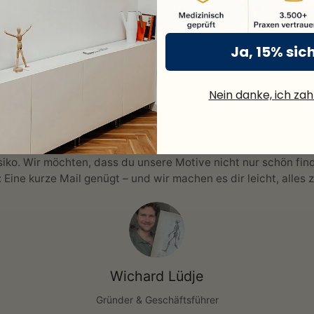
wir deine Bestellung kostenlos –
schnell & sicher.
Ja, 15% sic
Nein danke, ich zahl
siko. Wir möchten, dass du unsere Motive nicht nur schön find
: Eine kurze Mail genügt – und wir machen es dir leicht, alles 
Wichard Lüdje
Gründer & Geschäftsführer