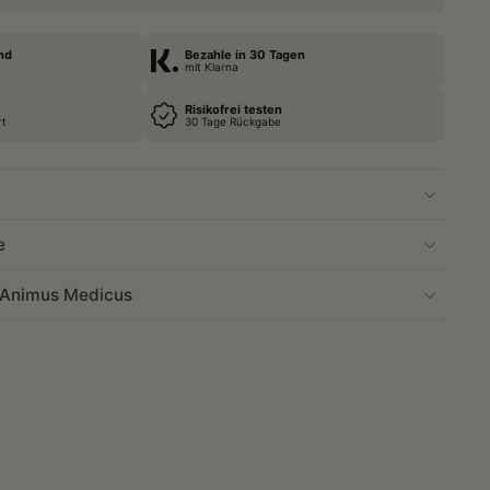
nd
Bezahle in 30 Tagen
mit Klarna
Risikofrei testen
rt
30 Tage Rückgabe
e
r Animus Medicus