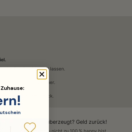
el.
in der Praxis wirken zu lassen.
enlos – schnell & sicher.
d Zuhause:
ern!
ein Geld einfach zurück.
utschein
Nicht überzeugt? Geld zurück!
Wenn du nicht zu 100 % happy bist,