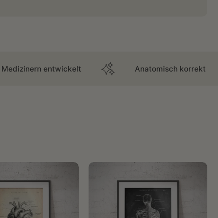
ntwickelt
Anatomisch korrekt
Ü