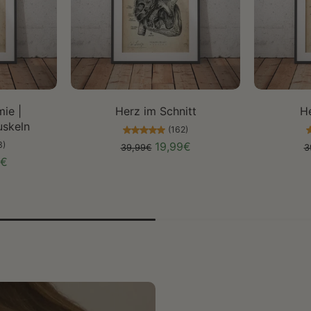
len
Größe auswählen
Gr
ie |
Herz im Schnitt
H
skeln
(162)
3)
19,99€
39,99€
3
9€