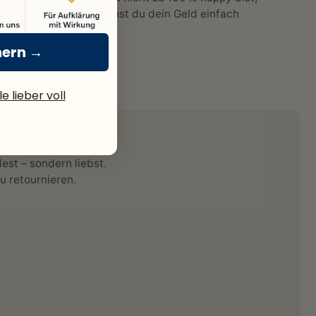
bekommst du dein Geld einfach
zurück.
hern →
e lieber voll
est – sondern liebst.
zu retournieren.