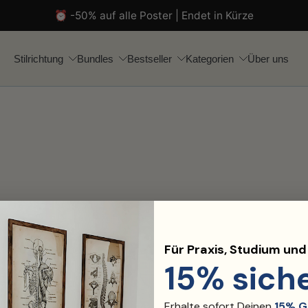
⏰ -50% auf alle Poster | Endet in Kürze
Stilrichtung
Bundles
Bestseller
Kategorien
Über uns
Für Praxis, Studium un
15% sich
Erhalte sofort Deinen
15% G