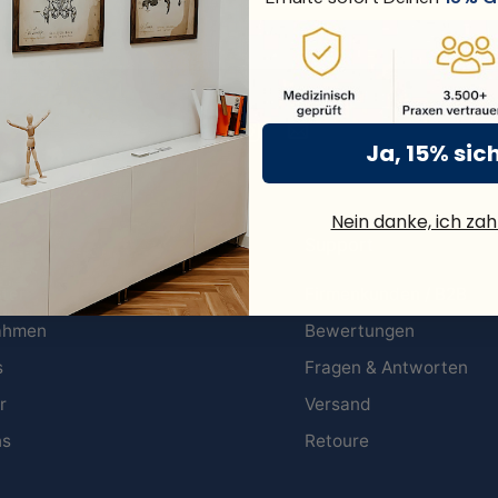
Ja, 15% sic
Nein danke, ich zahl
Support
ster
Firmenkunden / B2B
rahmen
Bewertungen
s
Fragen & Antworten
r
Versand
ns
Retoure