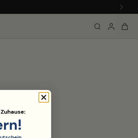
d Zuhause:
ern!
utschein