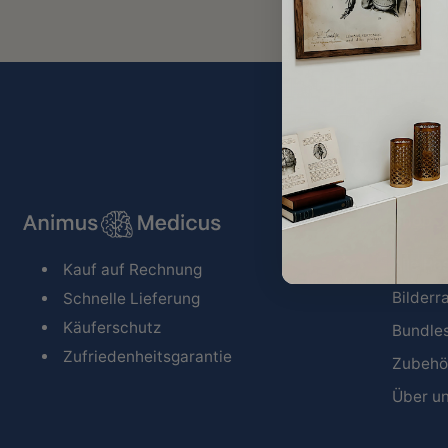
Shop
Alle Po
Kauf auf Rechnung
Bilder
Schnelle Lieferung
Käuferschutz
Bundle
Zufriedenheitsgarantie
Zubehö
Über u