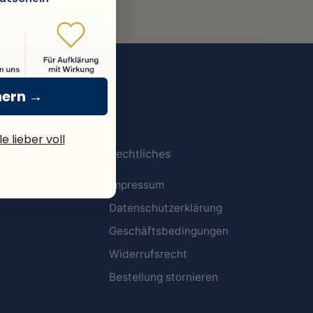
hern →
e lieber voll
Rechtliches
Impressum
Datenschutzerklärung
Geschäftsbedingungen
Widerrufsrecht
Bestellung stornieren